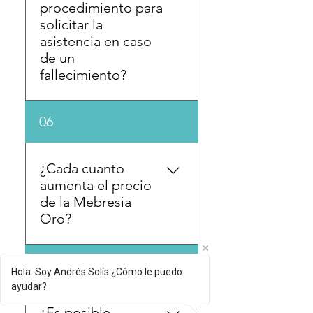
estrellas a nivel nacional. 2.
procedimiento para
No cobrar ni ¢1 adicional al
solicitar la
momento de usar la
asistencia en caso
protección de la membresia.
de un
fallecimiento?
El socio puede solicitar
06
asistencia a Funeraria
Metropolitana vía WhatsApp
o telefónica 24/7
¿Cada cuanto
aumenta el precio
de la Mebresia
Oro?
En apego al contrato de
07
Hola. Soy Andrés Solís ¿Cómo le puedo
Membresía Oro (con la
ayudar?
promoción vigente este
mes, el precio mensual no
¿Es posible