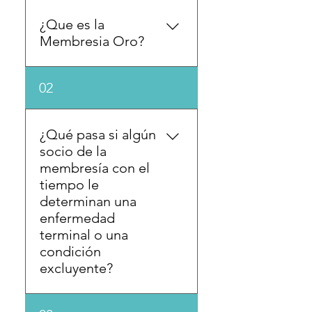
¿Que es la
Membresia Oro?
Es una Protección Funeral
02
Familiar -todo incluido- que
proteje a 7 personas (sanas)
desde el día 1 de costa a
¿Qué pasa si algún
costa con un Servicio
socio de la
Funeral Integral con la
membresía con el
opción de Cremación Gratis.
tiempo le
determinan una
enfermedad
terminal o una
condición
excluyente?
Si un protegido por la